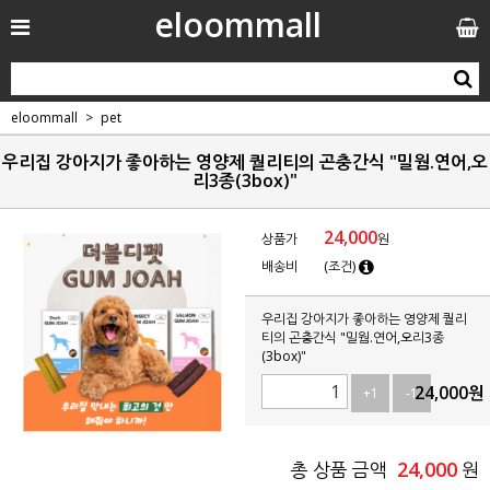
eloommall
eloommall
pet
우리집 강아지가 좋아하는 영양제 퀄리티의 곤충간식 "밀웜.연어,오
리3종(3box)"
24,000
상품가
원
배송비
(조건)
우리집 강아지가 좋아하는 영양제 퀄리
티의 곤충간식 "밀웜.연어,오리3종
(3box)"
24,000
원
+1
-1
24,000
총 상품 금액
원