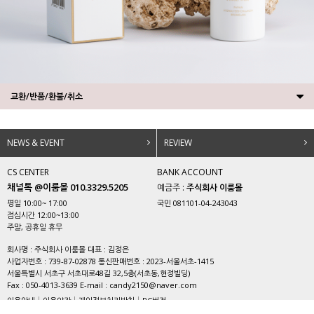
교환/반품/환불/취소
NEWS & EVENT
REVIEW
CS CENTER
BANK ACCOUNT
채널톡 @이룸몰 010.3329.5205
예금주 :
주식회사 이룸몰
평일 10:00~ 17:00
국민 081101-04-243043
점심시간 12:00~13:00
주말, 공휴일 휴무
회사명 : 주식회사 이룸몰 대표 : 김정은
사업자번호 : 739-87-02878 통신판매번호 : 2023-서울서초-1415
서울특별시 서초구 서초대로48길 32,5층(서초동,현정빌딩)
Fax : 050-4013-3639 E-mail : candy2150@naver.com
이용안내
이용약관
개인정보처리방침
PC버전