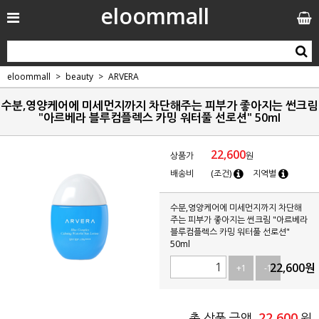
eloommall
eloommall
beauty
ARVERA
수분,영양케어에 미세먼지까지 차단해주는 피부가 좋아지는 썬크림
"아르베라 블루컴플렉스 카밍 워터풀 선로션" 50ml
22,600
상품가
원
배송비
(조건)
지역별
수분,영양케어에 미세먼지까지 차단해
주는 피부가 좋아지는 썬크림 "아르베라
블루컴플렉스 카밍 워터풀 선로션"
50ml
22,600
원
+1
-1
22,600
총 상품 금액
원