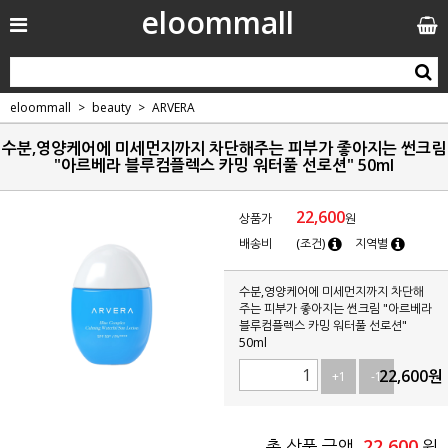
eloommall
eloommall
beauty
ARVERA
수분,영양케어에 미세먼지까지 차단해주는 피부가 좋아지는 썬크림
"아르베라 블루컴플렉스 카밍 워터풀 선로션" 50ml
22,600
상품가
원
배송비
(조건)
지역별
수분,영양케어에 미세먼지까지 차단해
주는 피부가 좋아지는 썬크림 "아르베라
블루컴플렉스 카밍 워터풀 선로션"
50ml
22,600
원
+1
-1
22,600
총 상품 금액
원