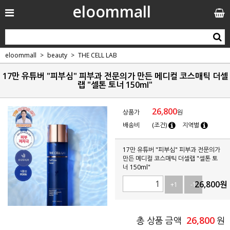
eloommall
eloommall
beauty
THE CELL LAB
17만 유튜버 "피부심" 피부과 전문의가 만든 메디컬 코스매틱 더셀
랩 "셀톤 토너 150ml"
26,800
상품가
원
배송비
(조건)
지역별
17만 유튜버 "피부심" 피부과 전문의가
만든 메디컬 코스매틱 더셀랩 "셀톤 토
너 150ml"
26,800
원
+1
-1
26,800
총 상품 금액
원