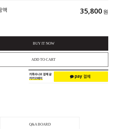
금액
35,800
원
BUY IT NOW
ADD TO CART
Q&A BOARD