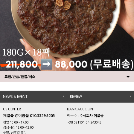
교환/반품/환불/취소
NEWS & EVENT
REVIEW
CS CENTER
BANK ACCOUNT
채널톡 @이룸몰 010.3329.5205
예금주 :
주식회사 이룸몰
평일 10:00~ 17:00
국민 081101-04-243043
점심시간 12:00~13:00
주말, 공휴일 휴무