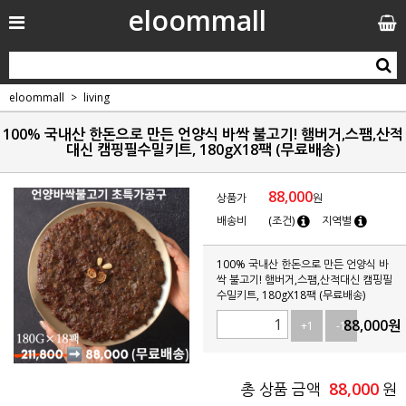
eloommall
eloommall
living
100% 국내산 한돈으로 만든 언양식 바싹 불고기! 햄버거,스팸,산적
대신 캠핑필수밀키트, 180gX18팩 (무료배송)
88,000
상품가
원
배송비
(조건)
지역별
100% 국내산 한돈으로 만든 언양식 바
싹 불고기! 햄버거,스팸,산적대신 캠핑필
수밀키트, 180gX18팩 (무료배송)
88,000
원
+1
-1
88,000
총 상품 금액
원