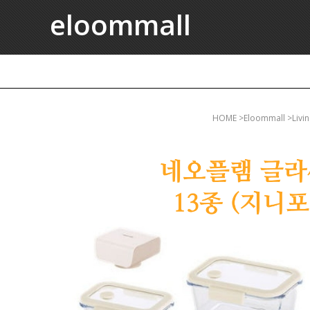
eloommall
HOME
>eloommall >li