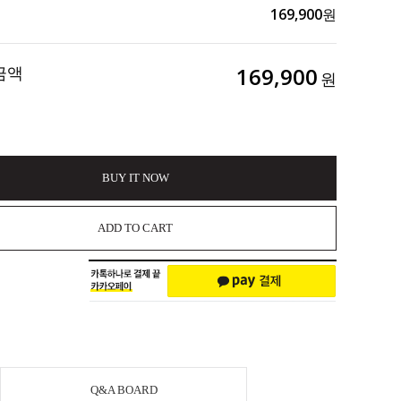
169,900
원
금액
169,900
원
BUY IT NOW
ADD TO CART
Q&A BOARD