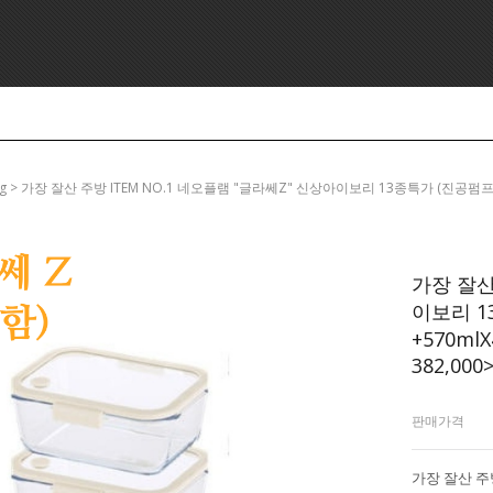
ving > 가장 잘산 주방 ITEM NO.1 네오플램 "글라쎄Z" 신상아이보리 13종특가 (진공펌프 지니+
가장 잘산
이보리 1
+570mlX
382,000
판매가격