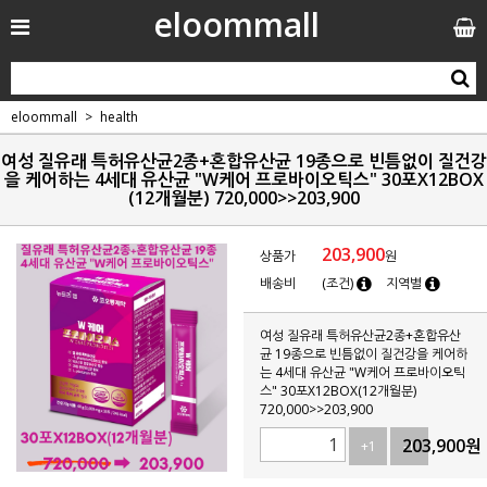
eloommall
eloommall
health
여성 질유래 특허유산균2종+혼합유산균 19종으로 빈틈없이 질건강
을 케어하는 4세대 유산균 "W케어 프로바이오틱스" 30포X12BOX
(12개월분) 720,000>>203,900
203,900
상품가
원
배송비
(조건)
지역별
여성 질유래 특허유산균2종+혼합유산
균 19종으로 빈틈없이 질건강을 케어하
는 4세대 유산균 "W케어 프로바이오틱
스" 30포X12BOX(12개월분)
720,000>>203,900
203,900
원
+1
-1