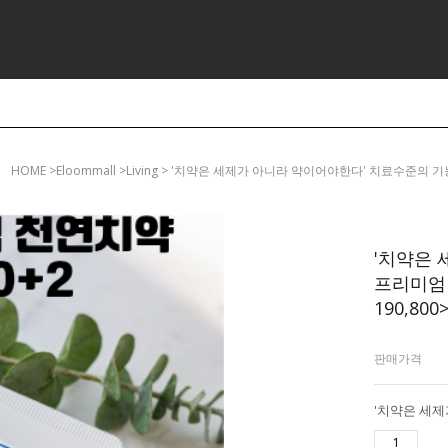
HOME
>eloommall >living > '치약은 세제가 아니라 약이어야한다' 치료수준의 기능
'치약은
프리미엄 
190,800
판매가격