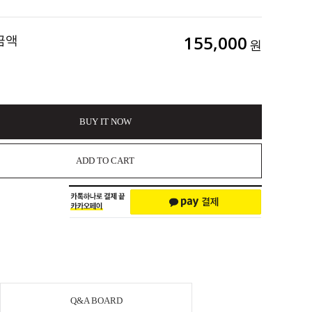
금액
155,000
원
BUY IT NOW
ADD TO CART
Q&A BOARD