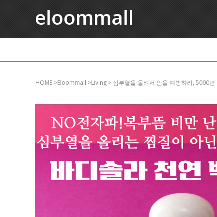
eloommall
HOME
>eloommall >living > 심부열을 올려서 암을 예방하라