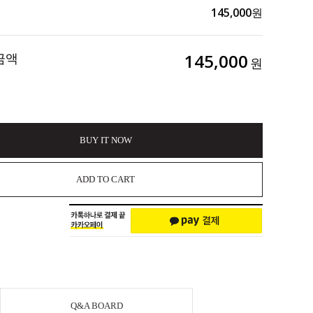
145,000
원
금액
145,000
원
BUY IT NOW
ADD TO CART
Q&A BOARD