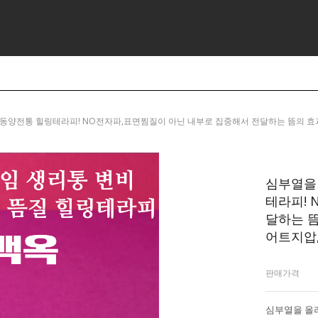
, 5000년 동양전통 힐링테라피! NO전자파,표면찜질이 아닌 내부로 집중해서 전달하는 뜸
심부열을 
테라피! 
달하는 뜸
어트지압
판매가격