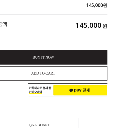
145,000
원
금액
145,000
원
BUY IT NOW
ADD TO CART
Q&A BOARD