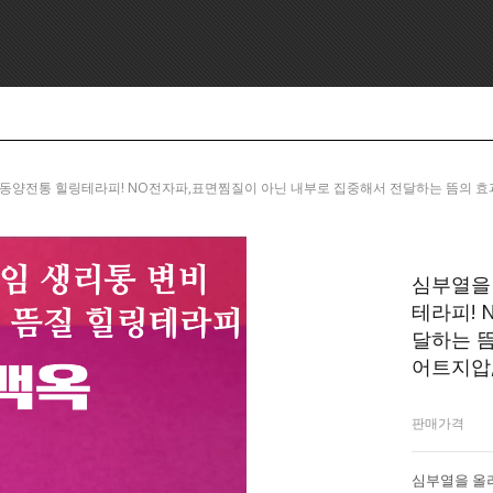
, 5000년 동양전통 힐링테라피! NO전자파,표면찜질이 아닌 내부로 집중해서 전달하는 뜸
심부열을 
테라피! 
달하는 뜸
어트지압
판매가격