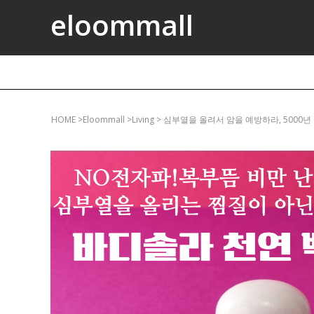
eloommall
HOME
>eloommall >living > 심부열을 올려서 암을 예방하라