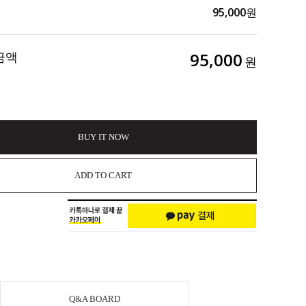
95,000
원
금액
95,000
원
BUY IT NOW
ADD TO CART
Q&A BOARD