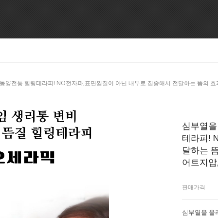
, 5000년 동양전통 힐링테라피! NO전자파,표면찜질이 아닌 내부로 집중해서 전달하는 뜸
심부열을 
테라피! 
달하는 뜸
어트지압
판매가격