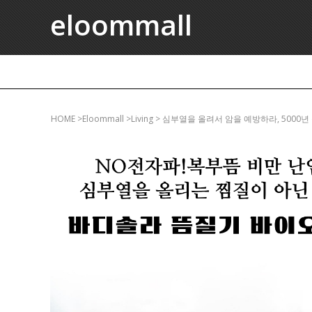
eloommall
HOME
>eloommall >living > 심부열을 올려서 암을 예방하라