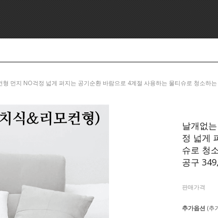
리모컨형 먼지 NO걱정 넓게 퍼지는 공기순환 바람으로 4계절 사용하는 물티슈로 청소하는 "비
날개없는
정 넓게 
슈로 청소
공구 349,
판매가격
추가옵션
(추