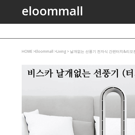
eloommall
HOME
>eloommall >living > 날개없는 선풍기 전자식 간편터치&