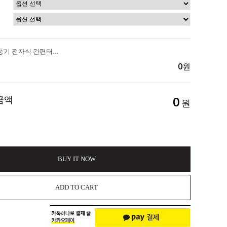
.
날개없는 선풍기 전자식 간편터치&리모컨형 먼지 NO걱정 넓게 퍼지는 공기순환 바람으로 4계절 사용하는 물티슈로 청소하는 "비스카 날개없는 전자식 선풍기" 초특가 공구 349,000>> 89,900 (무료배송)
0
원
금액
0
원
BUY IT NOW
ADD TO CART