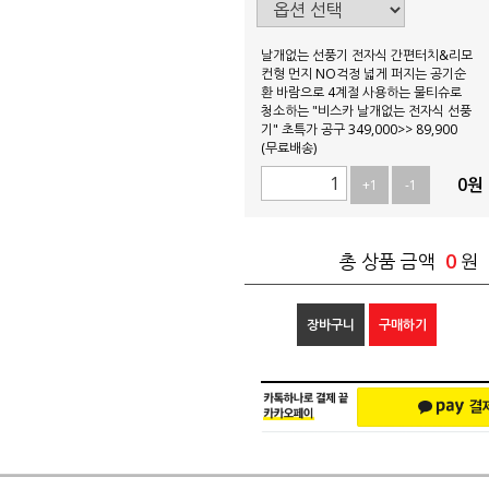
날개없는 선풍기 전자식 간편터치&리모
컨형 먼지 NO걱정 넓게 퍼지는 공기순
환 바람으로 4계절 사용하는 물티슈로
청소하는 "비스카 날개없는 전자식 선풍
기" 초특가 공구 349,000>> 89,900
(무료배송)
0
원
+1
-1
0
총 상품 금액
원
장바구니
구매하기