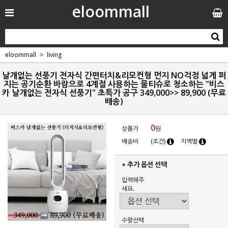
eloommall
eloommall
living
날개없는 선풍기 전자식 간편터치&리모컨형 먼지 NO걱정 넓게 퍼
지는 공기순환 바람으로 4계절 사용하는 물티슈로 청소하는 "비스
카 날개없는 전자식 선풍기" 초특가 공구 349,000>> 89,900 (무료
배송)
0
상품가
원
배송비
(조건)
지역별
+ 추가 옵션 선택
입력해주
세요.
수량선택