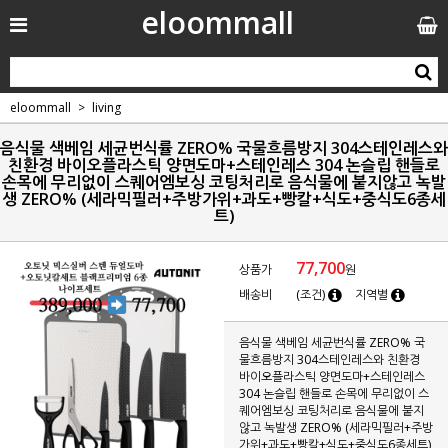
eloommall
eloommall
living
음식물 색베임 세균번식률 ZERO% 국물흐름방지 304스테인레스와
친환경 바이오플라스틱 양면도마+스테인레스 304 논슬립 핸들로
손목에 무리없이 스퀘어엠보싱 코팅처리로 음식물에 붙지않고 녹발
생 ZERO% (세라믹필러+주방가위+과도+빵칼+식도+중식도6종세
트)
77,700
상품가
원
배송비
(조건)
지역별
음식물 색베임 세균번식률 ZERO% 국
물흐름방지 304스테인레스와 친환경
바이오플라스틱 양면도마+스테인레스
304 논슬립 핸들로 손목에 무리없이 스
퀘어엠보싱 코팅처리로 음식물에 붙지
않고 녹발생 ZERO% (세라믹필러+주방
가위+과도+빵칼+식도+중식도6종세트)