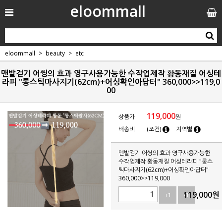
eloommall
eloommall
beauty
etc
맨발걷기 어씽의 효과 영구사용가능한 수작업제작 황동재질 어싱테
라피 "롱스틱마사지기(62cm)+어싱확인아답터" 360,000>>119,0
00
119,000
상품가
원
배송비
(조건)
지역별
맨발걷기 어씽의 효과 영구사용가능한
수작업제작 황동재질 어싱테라피 "롱스
틱마사지기(62cm)+어싱확인아답터"
360,000>>119,000
119,000
원
+1
-1