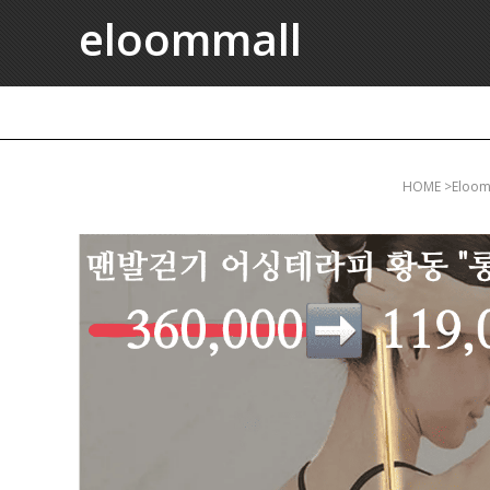
eloommall
HOME
>eloo