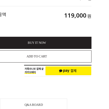
금액
119,000
원
BUY IT NOW
ADD TO CART
Q&A BOARD