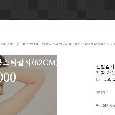
mmall >beauty >etc > 맨발걷기 어씽의 효과 영구사용가능한 수작업제작 황동재질 어
맨발걷기
재질 어싱
터" 360,
판매가격