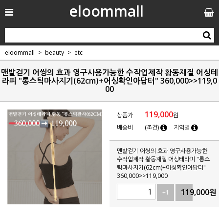
eloommall
eloommall
beauty
etc
맨발걷기 어씽의 효과 영구사용가능한 수작업제작 황동재질 어싱테
라피 "롱스틱마사지기(62cm)+어싱확인아답터" 360,000>>119,0
00
119,000
상품가
원
배송비
(조건)
지역별
맨발걷기 어씽의 효과 영구사용가능한
수작업제작 황동재질 어싱테라피 "롱스
틱마사지기(62cm)+어싱확인아답터"
360,000>>119,000
119,000
원
+1
-1