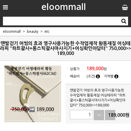
eloommall
eloommall
beauty
etc
맨발걷기 어씽의 효과 영구사용가능한 수작업제작 황동재질 어싱테
라피 "하트괄사+롱스틱괄사마사지기+어싱확인아답터" 750,000>>
189,000
189,000
상품가
원
배송비
(조건)
지역별
맨발걷기 어씽의 효과 영구사용가능한
수작업제작 황동재질 어싱테라피 "하트
괄사+롱스틱괄사마사지기+어싱확인아
답터" 750,000>>189,000
189,000
원
+1
-1