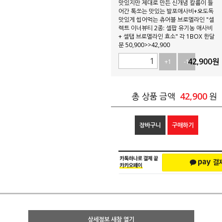
맛있지만 제대로 만든 신개념 칼륨이 들
어간 톡쏘는 맛있는 발포애사비+오도독
맛있게 씹어먹는 츄어블 브로멜라인 "셀
렉트 이너뷰티 2종: 셀팝 유기농 애사비
+ 셀탭 브로멜라인 효소" 각 1BOX 한달
분 50,900>>42,900
42,900
원
+1
-1
42,900
총 상품 금액
원
장바구니
구매하기
상세정보 새창 열기