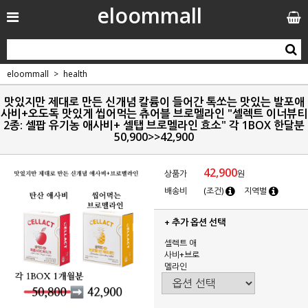
eloommall
eloommall
health
맛있지만 제대로 만든 신개념 칼륨이 들어간 톡쏘는 맛있는 발포애
사비+오도독 맛있게 씹어먹는 츄어블 브로멜라인 "셀렉트 이너뷰티
2종: 셀팝 유기농 애사비+ 셀탭 브로멜라인 효소" 각 1BOX 한달분
50,900>>42,900
42,900
상품가
원
배송비
(조건)
지역별
+ 추가 옵션 선택
셀렉트 애
사비+브로
멜라인