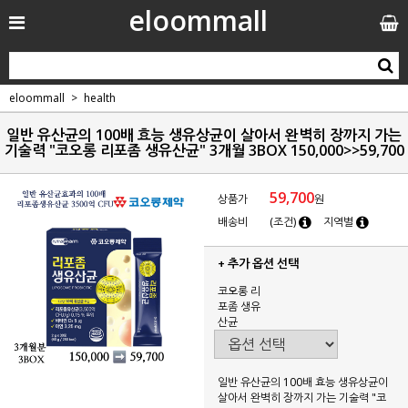
eloommall
eloommall
health
일반 유산균의 100배 효능 생유상균이 살아서 완벽히 장까지 가는
기술력 "코오롱 리포좀 생유산균" 3개월 3BOX 150,000>>59,700
59,700
상품가
원
배송비
(조건)
지역별
+ 추가 옵션 선택
코오롱 리
포좀 생유
산균
일반 유산균의 100배 효능 생유상균이
살아서 완벽히 장까지 가는 기술력 "코