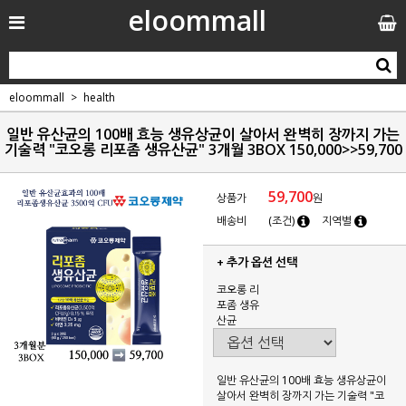
eloommall
eloommall
health
일반 유산균의 100배 효능 생유상균이 살아서 완벽히 장까지 가는
기술력 "코오롱 리포좀 생유산균" 3개월 3BOX 150,000>>59,700
59,700
상품가
원
배송비
(조건)
지역별
+ 추가 옵션 선택
코오롱 리
포좀 생유
산균
일반 유산균의 100배 효능 생유상균이
살아서 완벽히 장까지 가는 기술력 "코