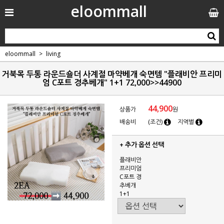
eloommall
eloommall
living
거북목 두통 라운드숄더 사계절 마약베개 숙면템 "플래비안 프리미
엄 C포트 경추베개" 1+1 72,000>>44900
44,900
상품가
원
배송비
(조건)
지역별
+ 추가 옵션 선택
플래비안
프리미엄
C포트 경
추베개
1+1