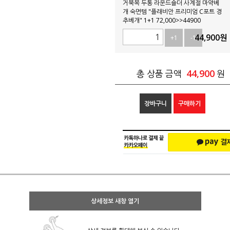
거북목 두통 라운드숄더 사계절 마약베
개 숙면템 "플래비안 프리미엄 C포트 경
추베개" 1+1 72,000>>44900
44,900
원
+1
-1
44,900
총 상품 금액
원
장바구니
구매하기
상세정보 새창 열기