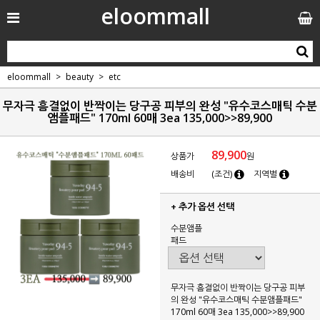
eloommall
eloommall
beauty
etc
무자극 흠결없이 반짝이는 당구공 피부의 완성 "유수코스매틱 수분
앰플패드" 170ml 60매 3ea 135,000>>89,900
89,900
상품가
원
배송비
(조건)
지역별
+ 추가 옵션 선택
수분앰플
패드
무자극 흠결없이 반짝이는 당구공 피부
의 완성 "유수코스매틱 수분앰플패드"
170ml 60매 3ea 135,000>>89,900