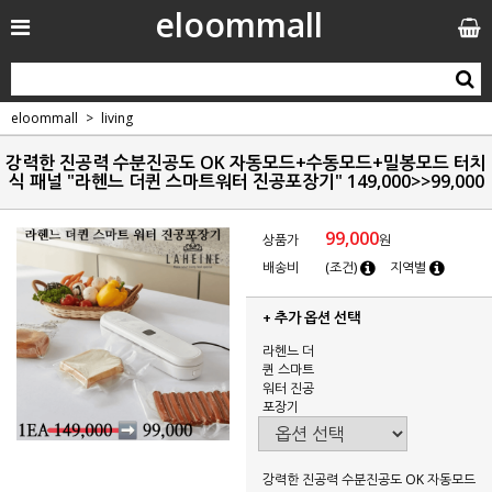
eloommall
eloommall
living
강력한 진공력 수분진공도 OK 자동모드+수동모드+밀봉모드 터치
식 패널 "라헨느 더퀸 스마트워터 진공포장기" 149,000>>99,000
99,000
상품가
원
배송비
(조건)
지역별
+ 추가 옵션 선택
라헨느 더
퀸 스마트
워터 진공
포장기
강력한 진공력 수분진공도 OK 자동모드