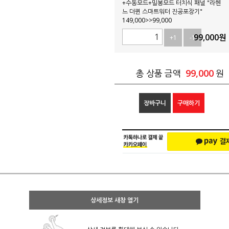
+수동모드+밀봉모드 터치식 패널 "라헨
느 더퀸 스마트워터 진공포장기"
149,000>>99,000
99,000
원
+1
-1
99,000
총 상품 금액
원
장바구니
구매하기
상세정보 새창 열기