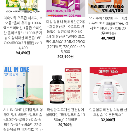
저속노화 초특급 레시피, 코
역가수치 100만! 프리미엄
여성 질유래 특허유산균2종
오롱 "올레 유기농 100%
카무트 효소 sugar free, 정
+혼합유산균 19종으로 빈
엑스트라버진 1등급 스페인
제효소 NO! 30포X3BOX
틈없이 질건강을 케어하는
산 올리브유" +"100%유기
(무료배송)
4세대 유산균 "W케어 프로
농 이탈리아산 레몬즙" 6B
48,700원
바이오틱스" 30포X12BOX
OX×6BOX(3개월분) >> 9
(12개월분) 720,000>>20
4,490
3,900
94,490원
203,900원
ALL IN ONE 신개념 멀티영
확실한 피로개선 간건강에
잇몸염증 뼈건강 최상급 산
양제 멀티비타민+밀크씨슬
실리마린 "파워밀크씨슬 13
호칼슘 "이튼튼맥스"
+오메가3+루테인+칼슘+비
50mg" 2개월분
32,000원
타민D+엽산+비오틴 22종
20,700원
영양제를 단 한가지로 "턴바