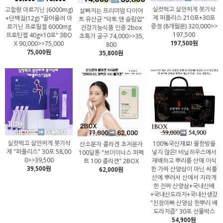
실컷먹고 살안찌게 붓기삭
고함량 아르기닌 (6000mg)
살빠지는 프리미엄 다이어
제 퍼플리스 210포+30포
+단백질(12g) "끌어올려 아
트 유산균 "닥토 앤 슬림업"
증정 (8개월분) 320,000>>
르기닌 프로필젤 6000mg
건강기능식품 인증 2box
197,500
프로틴젤 40g×10포" 3BO
초특가 공구 74,000>>35,
197,500원
X 90,000>>75,000
800
75,000원
35,800원
실컷먹고 살안찌게 붓기삭
100%국산재료! 물한방울
산소분자 콜라겐 초저분자
제 "퍼플리스" 30포 58,00
넣지 않은! 비닐하우스에서
100달톤 "브이이너스 퍼펙
0>>39,500
재배하고 뿌리를 산에 이식
트 100 콜라겐" 2BOX
39,500원
한 가짜 산양삼이 아닌 씨를
62,000원
산에 뿌려서 산에서 자라게
한 진짜 산양삼+국내산배
+국내산도라지+국내산생강
"친정아빠 산양삼 한뿌리 배
도라지즙" 30포 선물박스
54,900원