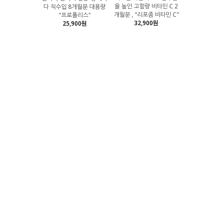
을 높인 고함량 비타민 C 2
다 직수입 8개월분 대용량
개월분 , "리포좀 비타민 C"
"프로폴리스"
32,900원
25,900원