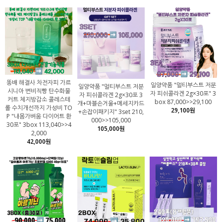
똥배 해결사 차전자피 가르
일양약품 "멀티부스트 저분
일양약품 "멀티부스트 저분
시니아 변비직빵 탄수화물
자 피쉬콜라겐 2g×30포" 3
자 피쉬콜라겐 2g×30포 3
커트 체지방감소 콜레스테
box 87,000>>29,100
개+마블손거울+메세지카드
롤 수치개선까지 가성비 TO
29,100원
+손잡이패키지" 3set 210,
P "내몸가벼움 다이어트 환
000>>105,000
30포" 3box 113,040>>4
105,000원
2,000
42,000원