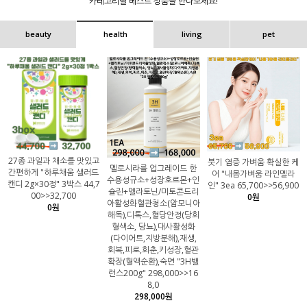
카테고리별 베스트 상품을 만나보세요!
beauty
health
living
pet
27종 과일과 채소를 맛있고
붓기 염증 가벼움 확실한 케
멜로시라를 업그레이드 한
간편하게 "하루채움 샐러드
어 "내몸가벼움 라인멜라
수용성규소+성장호르몬+인
캔디 2g×30정" 3박스 44,7
인" 3ea 65,700>>56,900
슐린+멜라토닌/미토콘드리
00>>32,700
0원
아활성화혈관청소(암모니아
0원
해독),디톡스,혈당안정(당회
혈색소, 당뇨),대사활성화
(다이어트,지방분해),재생,
회복,피로,회춘,키성장,혈관
확장(혈액순환),숙면 "3H밸
런스200g" 298,000>>16
8,0
298,000원