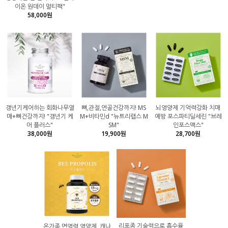
이온 원데이 멀티팩"
58,000원
갱년기케어하는 회화나무열
뼈,관절,연골건강까지! MS
뇌영양제 기억력강화 치매
매+뼈건강까지! "갱년기 케
M+비타민d "뉴트리랩스 M
예방 포스파티딜세린 "브레
어 플러스"
SM"
인포스맥스"
38,000원
19,900원
28,700원
리포좀 기술력으로 흡수율
온가족 면역력 영양제, 캐나