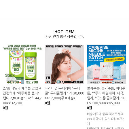
HOT ITEM
가장 인기 많은 상품입니다.
27종 과일과 채소를 맛있고
프리미엄 두피케어 "두피
팔자주름, 눈가주름, 이마주
간편하게 "하루채움 샐러드
쿨" 두피쿨링기 1개 38,000
름, 뾰루지 해결패치 [태극,
캔디 2g×30정" 3박스 44,7
>>17,000(무료배송)
일자,스팟3종 골라담기] 10
00>>32,700
0원
EA 100,800>>65,000
0원
0원
베송메모에 종류 적어주세요
ex) 태극5개, 일자3개, 스팟2
개
태극10개, 일자10개, 스팟10