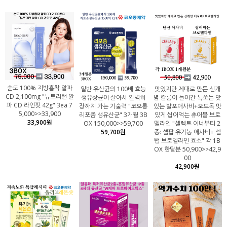
순도 100% 지방흡착 알파
일반 유산균의 100배 효능
맛있지만 제대로 만든 신개
CD 2,100mg "뉴트리턴 알
생유상균이 살아서 완벽히
념 칼륨이 들어간 톡쏘는 맛
파 CD 라인핏 42g" 3ea 7
장까지 가는 기술력 "코오롱
있는 발포애사비+오도독 맛
5,000>>33,900
리포좀 생유산균" 3개월 3B
있게 씹어먹는 츄어블 브로
33,900원
OX 150,000>>59,700
멜라인 "셀렉트 이너뷰티 2
59,700원
종: 셀팝 유기농 애사비+ 셀
탭 브로멜라인 효소" 각 1B
OX 한달분 50,900>>42,9
00
42,900원