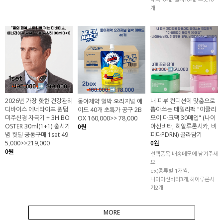
개
2026년 가장 핫한 건강관리
내 피부 컨디션에 맞춤으로
동아제약 얼박 오리지널 에
디바이스 에너라이프 퀀텀
뽑아쓰는 데일리팩 "이클리
이드 40개 초특가 공구 2B
미주신경 자극기 + 3H BO
모이 마크팩 30매입" (나이
OX 160,000>> 78,000
OSTER 30ml(1+1) 출시기
아신비타, 히알루론시카, 비
0원
념 핫딜 공동구매 1set 49
피다PDRN) 골라담기
5,000>>219,000
0원
0원
선택품목 배송메모에 남겨주세
요
ex)종류별 1개씩,
나이아신비타3개,히아루론시
카2개
MORE