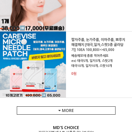
팔자주름, 눈가주름, 이마주름, 뾰루지
해결패치 [태극,일자,스팟3종 골라담
기] 10EA 100,800>>65,000
베송메모에 종류 적어주세요
ex) 태극5개, 일자3개, 스팟2개
태극10개, 일자10개, 스팟10개
0원
MORE
MD'S CHOICE