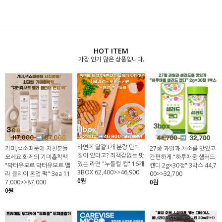
HOT ITEM
가장 인기 많은 상품입니다.
라면에 달걀3개 분량 단백
기미,색소때문에 지친분들
27종 과일과 채소를 맛있고
질이 있다고? 죄책감없는 맛
오세요 화제의 기미흡착팩
간편하게 "하루채움 샐러드
있는 라면 "누들컬 컵" 16개
"닥터유보로 닥터유보르 멜
캔디 2g×30정" 3박스 44,7
3BOX 62,400>>46,900
라 클리어 톤업 팩" 3ea 11
00>>32,700
0원
7,000>>87,000
0원
0원