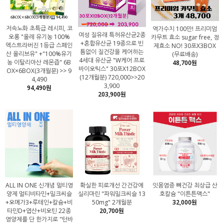
저속노화 초특급 레시피, 코
역가수치 100만! 프리미엄
여성 질유래 특허유산균2종
오롱 "올레 유기농 100%
카무트 효소 sugar free, 정
+혼합유산균 19종으로 빈
엑스트라버진 1등급 스페인
제효소 NO! 30포X3BOX
틈없이 질건강을 케어하는
산 올리브유" +"100%유기
(무료배송)
4세대 유산균 "W케어 프로
농 이탈리아산 레몬즙" 6B
48,700원
바이오틱스" 30포X12BOX
OX×6BOX(3개월분) >> 9
(12개월분) 720,000>>20
4,490
3,900
94,490원
203,900원
ALL IN ONE 신개념 멀티영
확실한 피로개선 간건강에
잇몸염증 뼈건강 최상급 산
양제 멀티비타민+밀크씨슬
실리마린 "파워밀크씨슬 13
호칼슘 "이튼튼맥스"
+오메가3+루테인+칼슘+비
50mg" 2개월분
32,000원
타민D+엽산+비오틴 22종
20,700원
영양제를 단 한가지로 "턴바