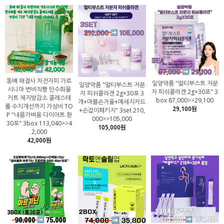
똥배 해결사 차전자피 가르
일양약품 "멀티부스트 저분
일양약품 "멀티부스트 저분
시니아 변비직빵 탄수화물
자 피쉬콜라겐 2g×30포" 3
자 피쉬콜라겐 2g×30포 3
커트 체지방감소 콜레스테
box 87,000>>29,100
개+마블손거울+메세지카드
롤 수치개선까지 가성비 TO
29,100원
+손잡이패키지" 3set 210,
P "내몸가벼움 다이어트 환
000>>105,000
30포" 3box 113,040>>4
105,000원
2,000
42,000원