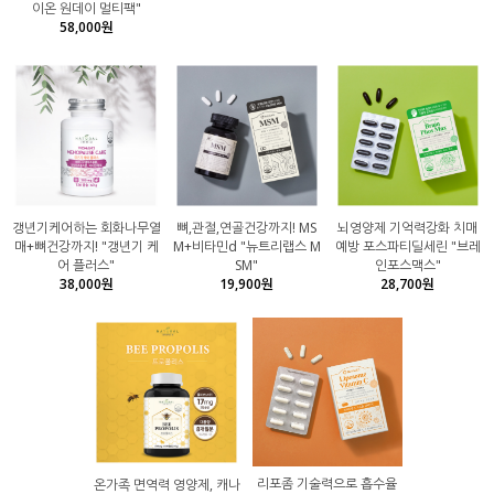
이온 원데이 멀티팩"
58,000원
갱년기케어하는 회화나무열
뼈,관절,연골건강까지! MS
뇌영양제 기억력강화 치매
매+뼈건강까지! "갱년기 케
M+비타민d "뉴트리랩스 M
예방 포스파티딜세린 "브레
어 플러스"
SM"
인포스맥스"
38,000원
19,900원
28,700원
리포좀 기술력으로 흡수율
온가족 면역력 영양제, 캐나