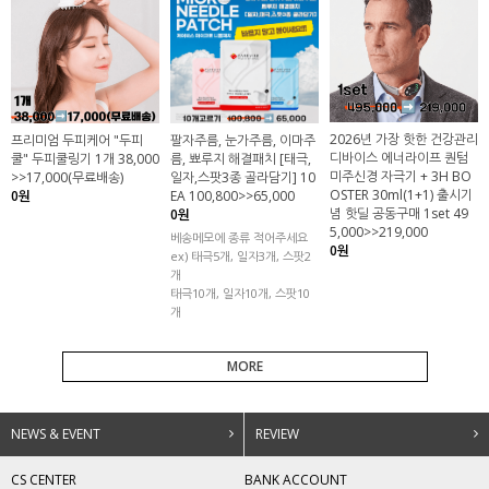
2026년 가장 핫한 건강관리
프리미엄 두피케어 "두피
팔자주름, 눈가주름, 이마주
디바이스 에너라이프 퀀텀
쿨" 두피쿨링기 1개 38,000
름, 뾰루지 해결패치 [태극,
미주신경 자극기 + 3H BO
>>17,000(무료배송)
일자,스팟3종 골라담기] 10
OSTER 30ml(1+1) 출시기
0원
EA 100,800>>65,000
념 핫딜 공동구매 1set 49
0원
5,000>>219,000
베송메모에 종류 적어주세요
0원
ex) 태극5개, 일자3개, 스팟2
개
태극10개, 일자10개, 스팟10
개
MORE
NEWS & EVENT
REVIEW
CS CENTER
BANK ACCOUNT