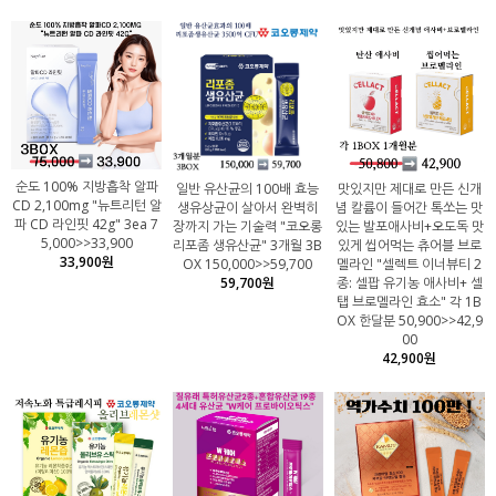
순도 100% 지방흡착 알파
일반 유산균의 100배 효능
맛있지만 제대로 만든 신개
CD 2,100mg "뉴트리턴 알
생유상균이 살아서 완벽히
념 칼륨이 들어간 톡쏘는 맛
파 CD 라인핏 42g" 3ea 7
장까지 가는 기술력 "코오롱
있는 발포애사비+오도독 맛
5,000>>33,900
리포좀 생유산균" 3개월 3B
있게 씹어먹는 츄어블 브로
33,900원
OX 150,000>>59,700
멜라인 "셀렉트 이너뷰티 2
59,700원
종: 셀팝 유기농 애사비+ 셀
탭 브로멜라인 효소" 각 1B
OX 한달분 50,900>>42,9
00
42,900원