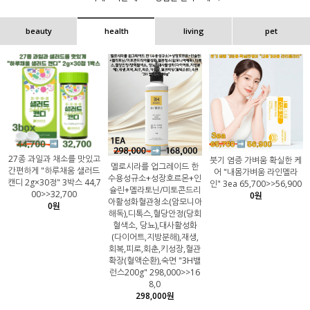
beauty
health
living
pet
27종 과일과 채소를 맛있고
붓기 염증 가벼움 확실한 케
멜로시라를 업그레이드 한
간편하게 "하루채움 샐러드
어 "내몸가벼움 라인멜라
수용성규소+성장호르몬+인
캔디 2g×30정" 3박스 44,7
인" 3ea 65,700>>56,900
슐린+멜라토닌/미토콘드리
00>>32,700
0원
아활성화혈관청소(암모니아
0원
해독),디톡스,혈당안정(당회
혈색소, 당뇨),대사활성화
(다이어트,지방분해),재생,
회복,피로,회춘,키성장,혈관
확장(혈액순환),숙면 "3H밸
런스200g" 298,000>>16
8,0
298,000원