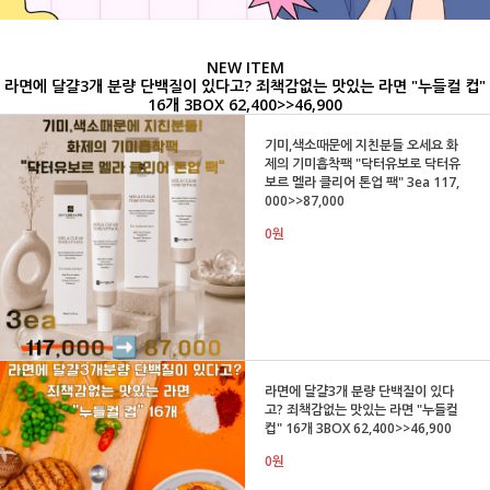
NEW ITEM
라면에 달걀3개 분량 단백질이 있다고? 죄책감없는 맛있는 라면 "누들컬 컵"
16개 3BOX 62,400>>46,900
기미,색소때문에 지친분들 오세요 화
제의 기미흡착팩 "닥터유보로 닥터유
보르 멜라 클리어 톤업 팩" 3ea 117,
000>>87,000
0원
라면에 달걀3개 분량 단백질이 있다
고? 죄책감없는 맛있는 라면 "누들컬
컵" 16개 3BOX 62,400>>46,900
0원