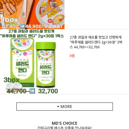
27종 과일과 채소를 맛있고 간편하게
"하루채움 샐러드캔디 2g×30정" 3박
스 44,700>>32,700
0원
MORE
MD'S CHOICE
카테고리별 베스트 상품을 만나보세요!