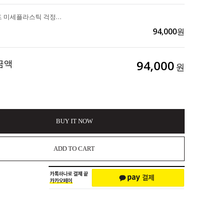
청정뉴질랜드 미세플라스틱 걱정 없는 안전한 프리미엄 소금 "뉴질랜드솔트 3종 선물세트" 102,000>>94,000
94,000
원
금액
94,000
원
BUY IT NOW
ADD TO CART