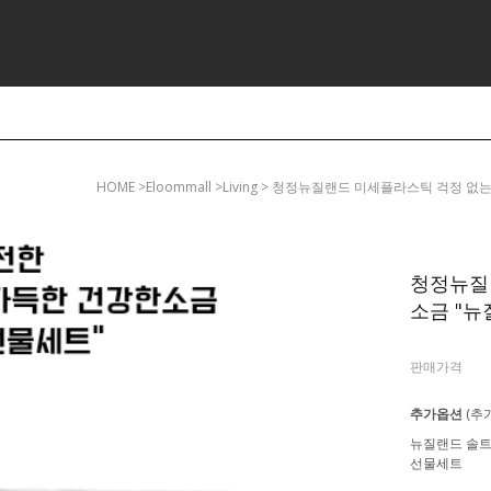
HOME
>eloommall >living > 청정뉴질랜드 미세플라스틱 걱정 없
청정뉴질
소금 "뉴질
판매가격
추가옵션
(추
뉴질랜드 솔트
선물세트