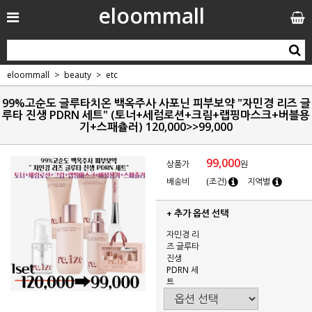
eloommall
eloommall
beauty
etc
99%고순도 글루타치온 백옥주사 사포닌 피부보약 "자민경 리즈 글
루타 진생 PDRN 세트" (토너+세럼로션+크림+랩핑마스크+버블용
기+스패츌러) 120,000>>99,000
99,000
상품가
원
배송비
(조건)
지역별
+ 추가 옵션 선택
자민경 리
즈 글루타
진생
PDRN 세
트