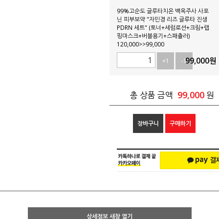
99%고순도 글루타치온 백옥주사 사포
닌 피부보약 "자민경 리즈 글루타 진생
PDRN 세트" (토너+세럼로션+크림+랩
핑마스크+버블용기+스패츌러)
120,000>>99,000
99,000
원
+1
-1
99,000
총 상품 금액
원
장바구니
구매하기
상세정보 새창 열기