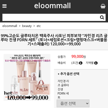
eloommall
eloommall
beauty
etc
99%고순도 글루타치온 백옥주사 사포닌 피부보약 "자민경 리즈 글
루타 진생 PDRN 세트" (토너+세럼로션+크림+랩핑마스크+버블용
기+스패츌러) 120,000>>99,000
99,000
상품가
원
배송비
(조건)
지역별
+ 추가 옵션 선택
자민경 리
즈 글루타
진생
PDRN 세
트