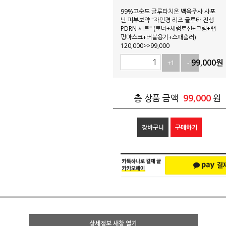
99%고순도 글루타치온 백옥주사 사포
닌 피부보약 "자민경 리즈 글루타 진생
PDRN 세트" (토너+세럼로션+크림+랩
핑마스크+버블용기+스패츌러)
120,000>>99,000
99,000
원
+1
-1
99,000
총 상품 금액
원
장바구니
구매하기
상세정보 새창 열기