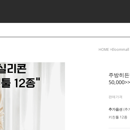
HOME
>eloommal
주방히든템
50,000>
판매가격
추가옵션
(추
키친툴 12종