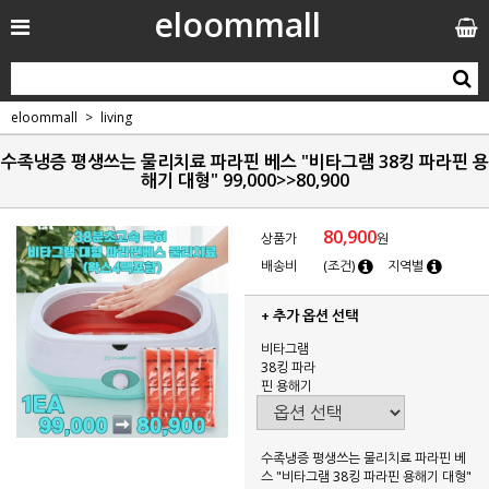
eloommall
eloommall
living
수족냉증 평생쓰는 물리치료 파라핀 베스 "비타그램 38킹 파라핀 용
해기 대형" 99,000>>80,900
80,900
상품가
원
배송비
(조건)
지역별
+ 추가 옵션 선택
비타그램
38킹 파라
핀 용해기
수족냉증 평생쓰는 물리치료 파라핀 베
스 "비타그램 38킹 파라핀 용해기 대형"