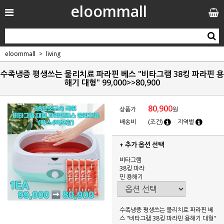
eloommall
eloommall
living
수족냉증 평생쓰는 물리치료 파라핀 베스 "비타그램 38킹 파라핀 용
해기 대형" 99,000>>80,900
80,900
상품가
원
배송비
(조건)
지역별
+ 추가 옵션 선택
비타그램
38킹 파라
핀 용해기
수족냉증 평생쓰는 물리치료 파라핀 베
스 "비타그램 38킹 파라핀 용해기 대형"