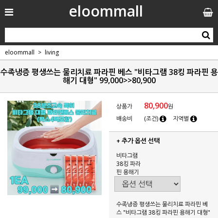
eloommall
eloommall
living
수족냉증 평생쓰는 물리치료 파라핀 베스 "비타그램 38킹 파라핀 용
해기 대형" 99,000>>80,900
80,900
상품가
원
배송비
(조건)
지역별
+ 추가 옵션 선택
비타그램
38킹 파라
핀 용해기
수족냉증 평생쓰는 물리치료 파라핀 베
스 "비타그램 38킹 파라핀 용해기 대형"