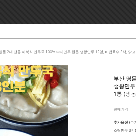
> 부산 명물 2대 전통 이북식 만두국 100% 수제만두 한돈 생왕만두 12알, 비법육수 3팩, 닭고명1
부산 명물
생왕만두 
1통 (냉동X
판매가격
추가옵션
(추
소담만두 3인