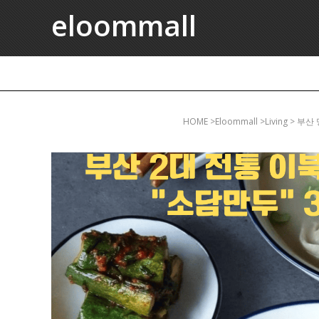
eloommall
HOME
>eloommall >living 