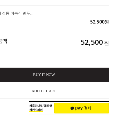
부산 명물 2대 전통 이북식 만두국 100% 수제만두 한돈 생왕만두 12알, 비법육수 3팩, 닭고명1통, 다대기 양념장 1통 (냉동X 생만두O) 3인분 3set 58,500>>52,500
52,500
원
금액
52,500
원
BUY IT NOW
ADD TO CART