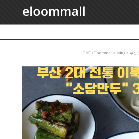
eloommall
HOME
>eloommall >living 