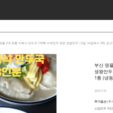
> 부산 명물 2대 전통 이북식 만두국 100% 수제만두 한돈 생왕만두 12알, 비법육수 3팩, 닭고명1
부산 명물
생왕만두 
1통 (냉동X
판매가격
추가옵션
(추
소담만두 3인