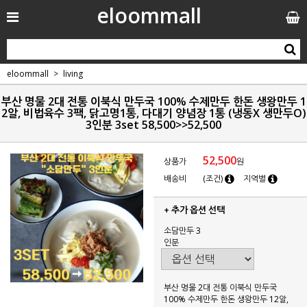
eloommall
eloommall
living
부산 명물 2대 전통 이북식 만두국 100% 수제만두 한돈 생왕만두 1
2알, 비법육수 3팩, 닭고명1통, 다대기 양념장 1통 (냉동X 생만두O)
3인분 3set 58,500>>52,500
52,500
상품가
원
배송비
(조건)
지역별
+ 추가 옵션 선택
소담만두 3
인분
부산 명물 2대 전통 이북식 만두국
100% 수제만두 한돈 생왕만두 12알,