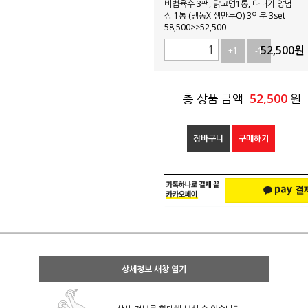
비법육수 3팩, 닭고명1통, 다대기 양념
장 1통 (냉동X 생만두O) 3인분 3set
58,500>>52,500
52,500
원
+1
-1
52,500
총 상품 금액
원
장바구니
구매하기
상세정보 새창 열기