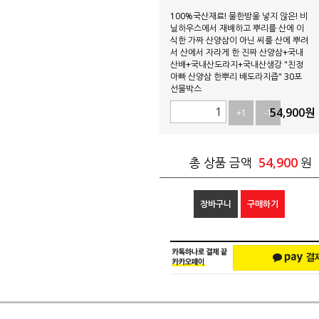
100%국산재료! 물한방울 넣지 않은! 비
닐하우스에서 재배하고 뿌리를 산에 이
식한 가짜 산양삼이 아닌 씨를 산에 뿌려
서 산에서 자라게 한 진짜 산양삼+국내
산배+국내산도라지+국내산생강 "친정
아빠 산양삼 한뿌리 배도라지즙" 30포
선물박스
54,900
원
+1
-1
54,900
총 상품 금액
원
장바구니
구매하기