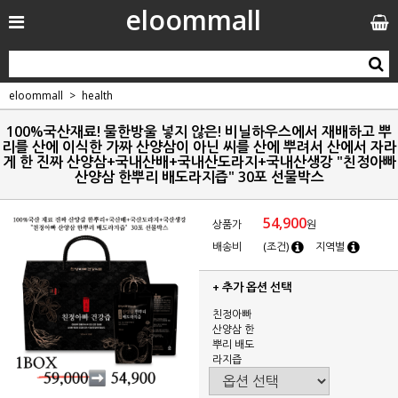
eloommall
eloommall
health
100%국산재료! 물한방울 넣지 않은! 비닐하우스에서 재배하고 뿌
리를 산에 이식한 가짜 산양삼이 아닌 씨를 산에 뿌려서 산에서 자라
게 한 진짜 산양삼+국내산배+국내산도라지+국내산생강 "친정아빠
산양삼 한뿌리 배도라지즙" 30포 선물박스
54,900
상품가
원
배송비
(조건)
지역별
+ 추가 옵션 선택
친정아빠
산양삼 한
뿌리 배도
라지즙