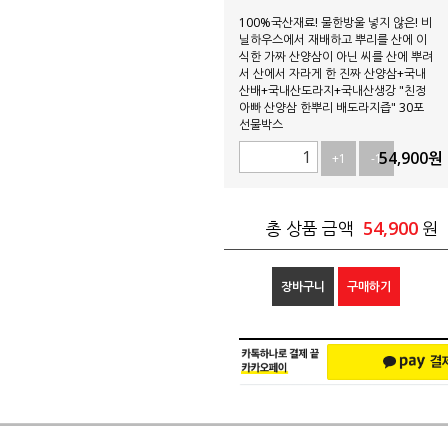
100%국산재료! 물한방울 넣지 않은! 비
닐하우스에서 재배하고 뿌리를 산에 이
식한 가짜 산양삼이 아닌 씨를 산에 뿌려
서 산에서 자라게 한 진짜 산양삼+국내
산배+국내산도라지+국내산생강 "친정
아빠 산양삼 한뿌리 배도라지즙" 30포
선물박스
54,900
원
+1
-1
54,900
총 상품 금액
원
장바구니
구매하기