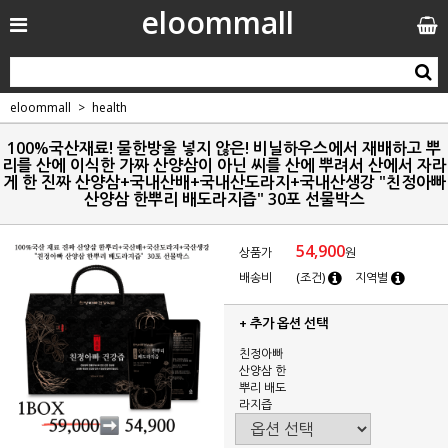
eloommall
eloommall
health
100%국산재료! 물한방울 넣지 않은! 비닐하우스에서 재배하고 뿌
리를 산에 이식한 가짜 산양삼이 아닌 씨를 산에 뿌려서 산에서 자라
게 한 진짜 산양삼+국내산배+국내산도라지+국내산생강 "친정아빠
산양삼 한뿌리 배도라지즙" 30포 선물박스
54,900
상품가
원
배송비
(조건)
지역별
+ 추가 옵션 선택
친정아빠
산양삼 한
뿌리 배도
라지즙