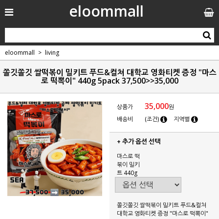
eloommall
eloommall
living
쫄깃쫄깃 쌀떡볶이 밀키트 푸드&컬쳐 대학교 영화티켓 증정 "마스
로 떡뽁이" 440g 5pack 37,500>>35,000
35,000
상품가
원
배송비
(조건)
지역별
+ 추가 옵션 선택
마스로 떡
볶이 밀키
트 440g
쫄깃쫄깃 쌀떡볶이 밀키트 푸드&컬쳐
대학교 영화티켓 증정 "마스로 떡뽁이"