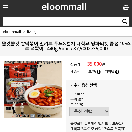
eloommall
eloommall
living
쫄깃쫄깃 쌀떡볶이 밀키트 푸드&컬쳐 대학교 영화티켓 증정 "마스
로 떡뽁이" 440g 5pack 37,500>>35,000
35,000
상품가
원
배송비
(조건)
지역별
+ 추가 옵션 선택
마스로 떡
볶이 밀키
트 440g
쫄깃쫄깃 쌀떡볶이 밀키트 푸드&컬쳐
대학교 영화티켓 증정 "마스로 떡뽁이"