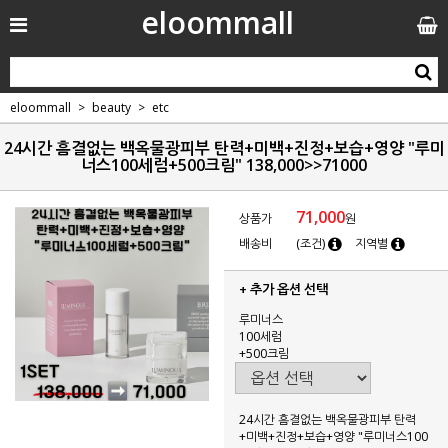
eloommall
eloommall
beauty
etc
24시간 흠결없는 백옥물광피부 탄력+미백+진정+보습+영양 "루미
너스100세럼+500크림" 138,000>>71000
71,000
상품가
원
배송비
(조건)
지역별
+ 추가 옵션 선택
루미너스
100세럼
+500크림
24시간 흠결없는 백옥물광피부 탄력
+미백+진정+보습+영양 "루미너스100