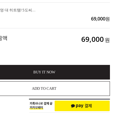
일본&올리브영 대 히트템! 5도씨가 올라가는 "슬림워크 압박 발열 팬티스타킹" 2EA 100,000>>69,000
69,000
원
금액
69,000
원
BUY IT NOW
ADD TO CART