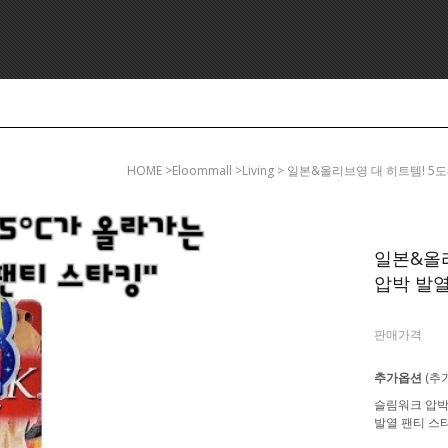
HOME
>eloommall >living > 일본&올리브영 대 히트템! 
일본&올리
압박 발열 
판매가격
추가옵션
(추
슬림워크 압
발열 팬티 스