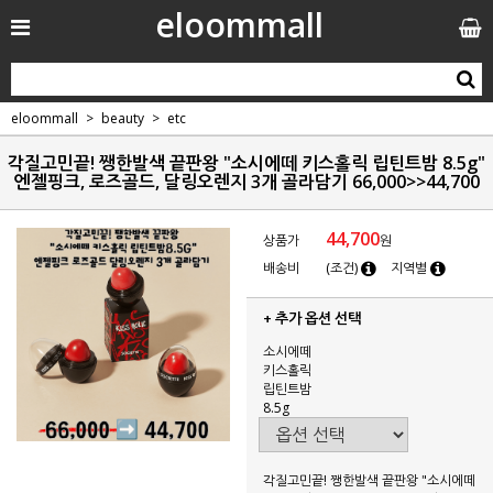
eloommall
eloommall
beauty
etc
각질고민끝! 쨍한발색 끝판왕 "소시에떼 키스홀릭 립틴트밤 8.5g"
엔젤핑크, 로즈골드, 달링오렌지 3개 골라담기 66,000>>44,700
44,700
상품가
원
배송비
(조건)
지역별
+ 추가 옵션 선택
소시에떼
키스홀릭
립틴트밤
8.5g
각질고민끝! 쨍한발색 끝판왕 "소시에떼