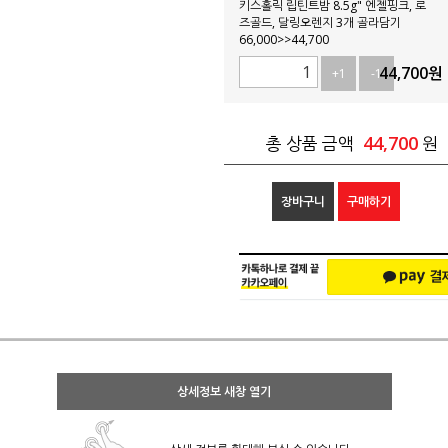
키스홀릭 립틴트밤 8.5g" 엔젤핑크, 로
즈골드, 달링오렌지 3개 골라담기
66,000>>44,700
44,700
원
+1
-1
44,700
총 상품 금액
원
장바구니
구매하기
상세정보 새창 열기