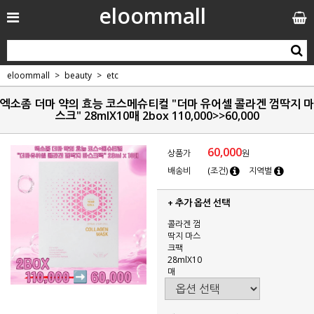
eloommall
eloommall
beauty
etc
엑소좀 더마 약의 효능 코스메슈티컬 "더마 유어셀 콜라겐 껌딱지 마
스크" 28mlX10매 2box 110,000>>60,000
60,000
상품가
원
배송비
(조건)
지역별
+ 추가 옵션 선택
콜라겐 껌
딱지 마스
크팩
28mlX10
매