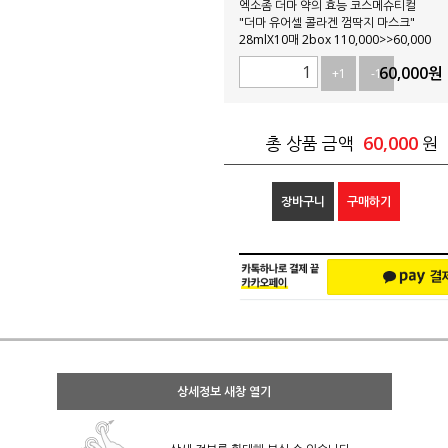
엑소좀 더마 약의 효능 코스메슈티컬
"더마 유어셀 콜라겐 껌딱지 마스크"
28mlX10매 2box 110,000>>60,000
60,000
원
+1
-1
60,000
총 상품 금액
원
장바구니
구매하기
상세정보 새창 열기