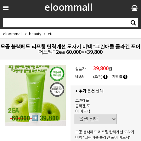
eloommall
eloommall
beauty
etc
모공 블랙헤드 리프팅 탄력개선 도자기 미백 "그린애플 콜라겐 포어
머드팩" 2ea 60,000>>39,800
39,800
상품가
원
배송비
(조건)
지역별
+ 추가 옵션 선택
그린애플
콜라겐 포
어 머드팩
모공 블랙헤드 리프팅 탄력개선 도자기
미백 "그린애플 콜라겐 포어 머드팩"