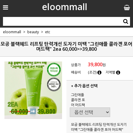
eloommall
eloommall
beauty
etc
모공 블랙헤드 리프팅 탄력개선 도자기 미백 "그린애플 콜라겐 포어
머드팩" 2ea 60,000>>39,800
39,800
상품가
원
배송비
(조건)
지역별
+ 추가 옵션 선택
그린애플
콜라겐 포
어 머드팩
모공 블랙헤드 리프팅 탄력개선 도자기
미백 "그린애플 콜라겐 포어 머드팩"