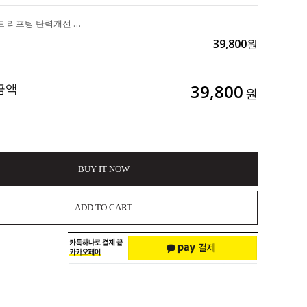
모공 블랙헤드 리프팅 탄력개선 도자기 미백 "그린애플 콜라겐 포어 머드팩" 2ea 60,000>>39,800
39,800
원
금액
39,800
원
BUY IT NOW
ADD TO CART