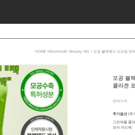
HOME
>eloommall >beauty >etc > 모공 블랙헤드 리프팅
모공 블
콜라겐 포어
판매가격
추가옵션
(추
그린애플 콜
포어 머드팩