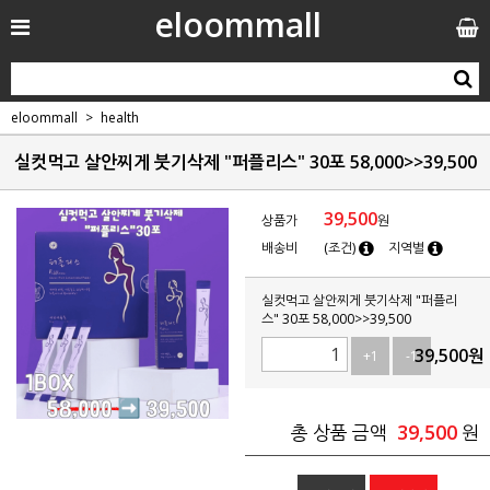
eloommall
eloommall
health
실컷먹고 살안찌게 붓기삭제 "퍼플리스" 30포 58,000>>39,500
39,500
상품가
원
배송비
(조건)
지역별
실컷먹고 살안찌게 붓기삭제 "퍼플리
스" 30포 58,000>>39,500
39,500
원
+1
-1
39,500
총 상품 금액
원